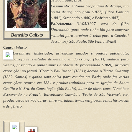
de São Paulo, Brasil
Casamento:
Antonia Leopoldina de Araujo, sua
prima de segundo grau (1877): filhos Fantina
(1881), Sizenando (1886) e Pedrina (1887)
Falecimento:
31/05/1927, casa do filho
Sinzenando (para onde tinha ido para comprar
Benedito Calixto
material para terminar 2 telas para a Catedral
de Santos), São Paulo, São Paulo, Brasil
Causa:
Infarto
Desenhista, historiador, astrônomo amador e pintor; autodidata,
começa seus estudos de desenho ainda criança (1861); muda-se para
Santos, passando a pintar muros e placas de propaganda (1869); primeira
exposição: no jornal "Correio Paulistano" (1881); decora o Teatro Guarany
(1882, Santos) e ganha uma bolsa para estudar em Paris, onde faz várias
exposições; retorna em 1884 e produz trabalhos para as igrejas de Santa
Cecília e N. Sra. da Consolação (São Paulo); autor de obras como "Anchieta
Escrevendo na Praia", "Bartolomeu Gusmão", "Praia de São Vicente", etc;
produz cerca de 700 obras, entre marinhas, temas religiosos, cenas históricas
e de gênero.