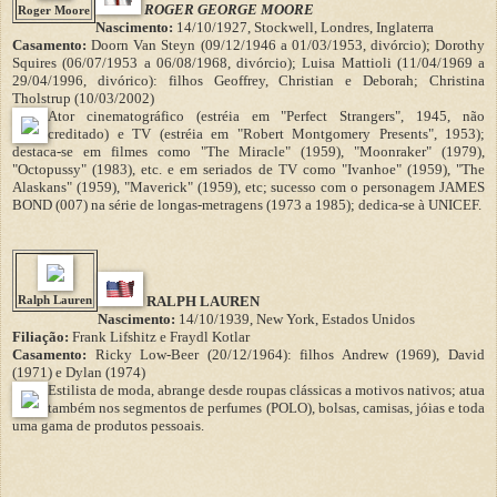
ROGER GEORGE MOORE
Roger Moore
Nascimento:
14/10/1927, Stockwell, Londres, Inglaterra
Casamento:
Doorn Van Steyn (09/12/1946 a 01/03/1953, divórcio); Dorothy
Squires (06/07/1953 a 06/08/1968, divórcio); Luisa Mattioli (11/04/1969 a
29/04/1996, divórico): filhos Geoffrey, Christian e Deborah; Christina
Tholstrup (10/03/2002)
Ator cinematográfico (estréia em "Perfect Strangers", 1945, não
creditado) e TV (estréia em "Robert Montgomery Presents", 1953);
destaca-se em filmes como "The Miracle" (1959), "Moonraker" (1979),
"Octopussy" (1983), etc. e em seriados de TV como "Ivanhoe" (1959), "The
Alaskans" (1959), "Maverick" (1959), etc; sucesso com o personagem JAMES
BOND (007) na série de longas-metragens (1973 a 1985); dedica-se à UNICEF.
Ralph Lauren
RALPH LAUREN
Nascimento:
14/10/1939, New York, Estados Unidos
Filiação:
Frank Lifshitz e Fraydl Kotlar
Casamento:
Ricky Low-Beer (20/12/1964): filhos Andrew (1969), David
(1971) e Dylan (1974)
Estilista de moda, abrange desde roupas clássicas a motivos nativos; atua
também nos segmentos de perfumes (POLO), bolsas, camisas, jóias e toda
uma gama de produtos pessoais.