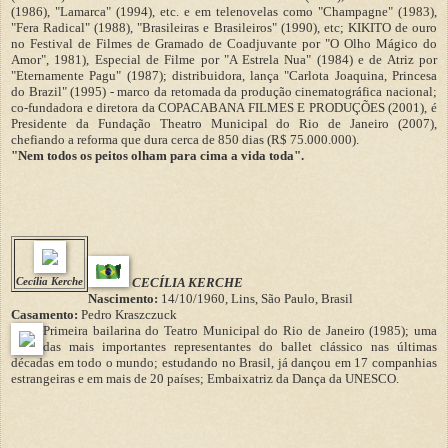
(1986), "Lamarca" (1994), etc. e em telenovelas como "Champagne" (1983),
"Fera Radical" (1988), "Brasileiras e Brasileiros" (1990), etc; KIKITO de ouro
no Festival de Filmes de Gramado de Coadjuvante por "O Olho Mágico do
Amor", 1981), Especial de Filme por "A Estrela Nua" (1984) e de Atriz por
"Eternamente Pagu" (1987); distribuidora, lança "Carlota Joaquina, Princesa
do Brazil" (1995) - marco da retomada da produção cinematográfica nacional;
co-fundadora e diretora da COPACABANA FILMES E PRODUÇÕES (2001), é
Presidente da Fundação Theatro Municipal do Rio de Janeiro (2007),
chefiando a reforma que dura cerca de 850 dias (R$ 75.000.000).
"Nem todos os peitos olham para cima a vida toda".
Cecília Kerche
CECÍLIA KERCHE
Nascimento:
14/10/1960, Lins, São Paulo, Brasil
Casamento:
Pedro Kraszczuck
Primeira bailarina do Teatro Municipal do Rio de Janeiro (1985); uma
das mais importantes representantes do ballet clássico nas últimas
décadas em todo o mundo; estudando no Brasil, já dançou em 17 companhias
estrangeiras e em mais de 20 países; Embaixatriz da Dança da UNESCO.