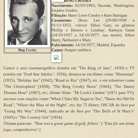
BING CROSBY
Nascimento:
02/05/1903, Tacoma, Washington,
Estados Unidos
Filiação:
Harry Lowe Crosby e Kate Harrigan
Casamento:
Dixie Lee (29/09/1930 a
01/11/1952, viúvo): filhos Gary, os gêmeos
Phillip e Dennis e Lindsay; Kathryn Grant
(24/10/1957 a 14/10/1977, sua morte): filhos
Harry, Nathaniel e Mary
Falecimento:
14/10/1977, Madrid, Espanha
Causa:
Ataque cardíaco
Bing Crosby
Cantor e ator cinematográfico (estréia em "The King of Jazz", 1930) e TV
(estréia em "Ford Star Jubilee", 1956); destaca-se em filmes como "Mississipi"
(1935), "Holiday Inn" (1942), "Road to Rio" (1947), etc. e em teleséries como
"The Christophers" (1958), "The Bing Crosby Show" (1964), "The Danny
Thomas Hour" (1967), etc; último filme: "Dr Cook's Garden" (1971 para TV);
sucesso com canções como "When I Take My Sugar to Tea", "Dawn the Old Ox
Road", "Where the Blue of the Night", etc; faz 75 filmes; OSCAR de Ator por
"Going My Way" (1944); indicado ao de Ator por "The Bells of St Mary's"
(1945) e "The Country Girl" (1954).
Últimas palavras:
"That was a great game of golf, fellers." ( "Esse foi um ótimo
jogo, companheiros".)