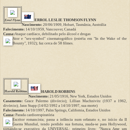
ERROL LESLIE THOMSON FLYNN
Errol Flynn
Nascimento:
20/06/1909, Hobart, Tasmânia, Austrália
Falecimento:
14/10/1959, Vancouver, Canadá
Causa:
Ataque cardíaco, debilitado pelo álcool e drogas
Ator e "sex-symbol" cinematográfico (estréia em "In the Wake of the
Bounty", 1932); faz cerca de 58 filmes.
Harold Robbins
HAROLD ROBBINS
Nascimento:
21/05/1916, New York, Estados Unidos
Casamento:
Grace Palermo (divórcio); Lillian Machnivitz (1937 a 1962,
divórcio); Jann Stapp (14/02/1992 a 14/10/1997, sua morte)
Falecimento:
14/10/1997, Palm Springs, California, Estados Unidos
Causa:
Parada cardiorespiratória
Escritor romancista; passa a infância num orfanato e, no início da II
Guerra Mundial, tendo perdido sua fortuna, muda-se para Hollywood,
tornando-se executivo da UNIVERSAL; primeiro livro: "Nunca Ame um