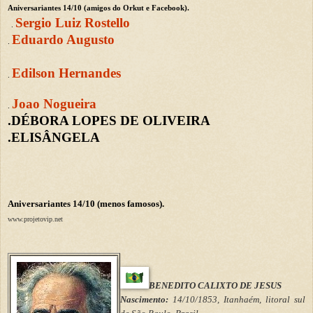
Aniversariantes 14/10 (amigos do Orkut e Facebook).
Sergio Luiz Rostello
.
Eduardo Augusto
.
Edilson Hernandes
.
Joao Nogueira
.
.DÉBORA LOPES DE OLIVEIRA
.ELISÂNGELA
Aniversariantes 14/10 (menos famosos).
www.projetovip.net
BENEDITO CALIXTO DE JESUS
Nascimento:
14/10/1853, Itanhaém, litoral sul