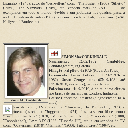
Estranho" (1948); autor de "best-sellers" como "The Pusher" (1960), "Stiletto"
(1969), "The Survivors" (1969), etc. vendem mais de 750.000.000 de
exemplares em todo o mundo; devido a um problema nos quadris, passa a
andar de cadeira de rodas (1982); tem uma estrela na Calçada da Fama (6741
Hollywood Boulevard).
SIMON MacCORKINDALE
Nascimento:
12/02/1952, Cambridge,
Cambridgeshire, Inglaterra
Filiação:
Pai piloto da RAF (Royal Air Force)
Casamento:
Fiona Fullerton (10/07/1976 a
1982); Susan George, atriz (05/10/1984 até
14/10/2010, sua morte); não tem filhos
Falecimento:
14/10/2010, à noite, numa clínica
nos braços de sua esposa, Londres, Inglaterra
Causa:
Câncer no intestino (diagnosticado há 4
Simon MacCorkindale
anos)
Ator de teatro, TV (estréia em "Hawkeye, The Pathfinder", 1973) e
cinema (estréia em "Juggernaut", 1974); destaca-se em filmes como
"Death on the Nile" (1978, "Morte Sobre o Nilo"), "Caboblanco" (1980,
"Caboblanco"), "Jaws 3-D" (1983, "Tubarão III"), etc. e em seriados de TV
como "Quatermass" (1979), "Manimal" (1983), "Falcon Crest" (1984), etc.