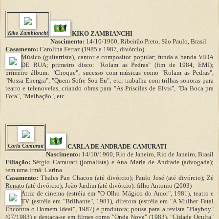
Kiko Zambianchi
KIKO ZAMBIANCHI
Nascimento:
14/10/1960, Ribeirão Preto, São Paulo, Brasil
Casamento:
Carolina Ferraz (1985 a 1987, divórcio)
Músico (guitarrista), cantor e compositor popular; funda a banda VIDA
DE RUA; primeiro disco: "Rolam as Pedras" (fim de 1984, EMI);
primeiro álbum: "Choque"; sucesso com músicas como "Rolam as Pedras",
"Nossa Energia", "Quem Sofre Sou Eu", etc; trabalha com trilhas sonoras para
teatro e telenovelas, criando obras para "As Priscilas de Elvis", "Da Boca pra
Fora", "Malhação", etc.
Carla Camurati
CARLA DE ANDRADE CAMURATI
Nascimento:
14/10/1960, Rio de Janeiro, Rio de Janeiro, Brasil
Filiação:
Sérgio Camurati (jornalista) e Ana Maria de Andrade (advogada);
tem uma irmã: Carina
Casamento:
Thales Pan Chacon (até divórcio); Paulo José (até divórcio); Zé
Renato (até divórcio); João Jardim (até divórcio): filho Antonio (2003)
Atriz de cinema (estréia em "O Olho Mágico do Amor", 1981), teatro e
TV (estréia em "Brilhante", 1981), diretora (estréia em "A Mulher Fatal
Encontra o Homem Ideal", 1987) e produtora; pousa para a revista "Playboy"
(07/1983) e destaca-se em filmes como "Onda Nova" (1983), "Cidade Oculta"