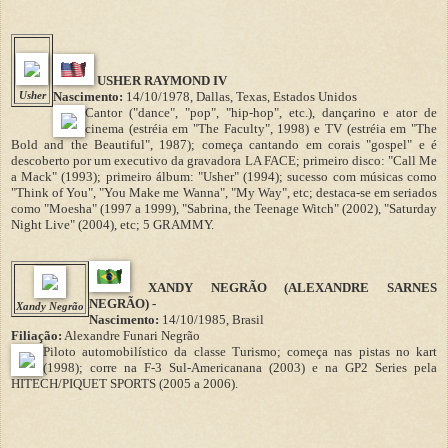
USHER RAYMOND IV
Usher
Nascimento:
14/10/1978, Dallas, Texas, Estados Unidos
Cantor ("dance", "pop", "hip-hop", etc.), dançarino e ator de
cinema (estréia em "The Faculty", 1998) e TV (estréia em "The
Bold and the Beautiful", 1987); começa cantando em corais "gospel" e é
descoberto por um executivo da gravadora LA FACE; primeiro disco: "Call Me
a Mack" (1993); primeiro álbum: "Usher" (1994); sucesso com músicas como
"Think of You", "You Make me Wanna", "My Way", etc; destaca-se em seriados
como "Moesha" (1997 a 1999), "Sabrina, the Teenage Witch" (2002), "Saturday
Night Live" (2004), etc; 5 GRAMMY.
XANDY NEGRÃO (ALEXANDRE SARNES
NEGRÃO) -
Xandy Negrão
Nascimento:
14/10/1985, Brasil
Filiação:
Alexandre Funari Negrão
Piloto automobilístico da classe Turismo; começa nas pistas no kart
(1998); corre na F-3 Sul-Americanana (2003) e na GP2 Series pela
HITECH/PIQUET SPORTS (2005 a 2006).