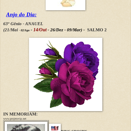
Anjo do Dia:
63º Gênio -
ANAUEL
14/Out
(21/Mai
-
- 26/Dez - 09/Mar) -
SALMO 2
-
02/Ago
IN MEMORIAM:
www.projetovip.net