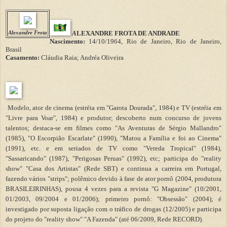
Alexandre Frota
A
LEXANDRE FROTA DE ANDRADE
Nascimento:
14/10/1964, Rio de Janeiro, Rio de Janeiro,
Brasil
Casamento:
Cláudia Raia; Andréa Oliveira
Modelo, ator de cinema (estréia em "Garota Dourada", 1984) e TV (estréia em
"Livre para Voar", 1984) e produtor; descoberto num concurso de jovens
talentos; destaca-se em filmes como "As Aventuras de Sérgio Mallandro"
(1985), "O Escorpião Escarlate" (1990), "Matou a Família e foi ao Cinema"
(1991), etc. e em seriados de TV como "Vereda Tropical" (1984),
"Sassaricando" (1987), "Perigosas Peruas" (1992), etc; participa do "reality
show" "Casa dos Artistas" (Rede SBT) e continua a carreira em Portugal,
fazendo vários "strips"; polêmico devido à fase de ator pornô (2004, produtora
BRASILEIRINHAS), pousa 4 vezes para a revista "G Magazine" (10/2001,
01/2003, 09/2004 e 01/2006); primeiro pornô: "Obsessão" (2004); é
investigado por suposta ligação com o tráfico de drogas (12/2005) e participa
do projeto do "reality show" "A Fazenda" (até 06/2009, Rede RECORD).