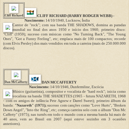
Cliff Richard
CLIFF RICHARD (HARRY RODGER WEBB) -
Nascimento:
14/10/1940, Lucknow, Índia
Cantor de "rock"; com sua banda THE SHADOWS, domina as paradas
mundial no final dos anos 1950 e início dos 1960; primeiro disco:
"Cliff" (1959); sucesso com músicas como "No Turning Back", "The Young
Ones", "Got a Funny Feeling", etc; emplaca mais de 100 compactos; recorde
(com Elvis Presley) dos mais vendidos em toda a carreira (mais de 250.000.000
discos).
Dan McCafferty
DAN MCCAFFERTY
Nascimento:
14/10/1946, Dunfermline, Escócia
Músico (guitarrista), compositor e vocalista de "hard rock"; inicia como
vocalista na banda THE SHADETTES (1965 - futura NAZARETH, 1968
- com os amigos de infância Pete Agnew e Darrel Sweet); primeiro álbum da
banda:
"Nazareth" (1971);
sucesso com canções como "Love Hurts", "Broken
Down Angel", "Into the Ring", etc; começa carreira solo com o álbum "Don Mc
Cafferty" (1975); nas turnês em todo o mundo com a mesma banda há mais de
40 anos, vem ao Brasil em 2007 (aqui esteve sozinho em 3 ocasiões
anteriores).